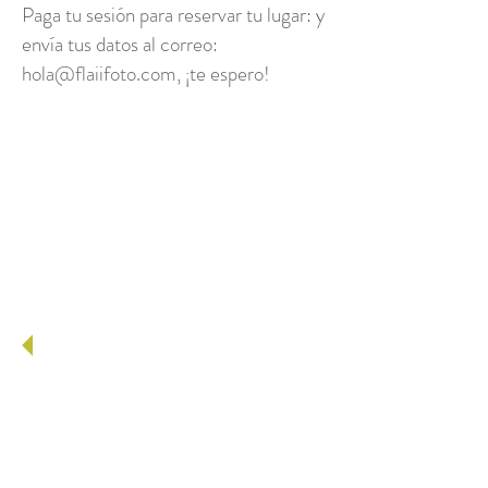
Paga tu sesión para reservar tu lugar:​ y
envía tus datos al correo:
hola@flaiifoto.com
, ¡te espero!
Transferencia bancaria o en
sucursal:
Claudia Carolina Castillo Cantú
BANCOMER
Cuenta:
0145988071
Clabe: 012078001459880719
Pago en Oxxo
Claudia Carolina Castillo Cantú